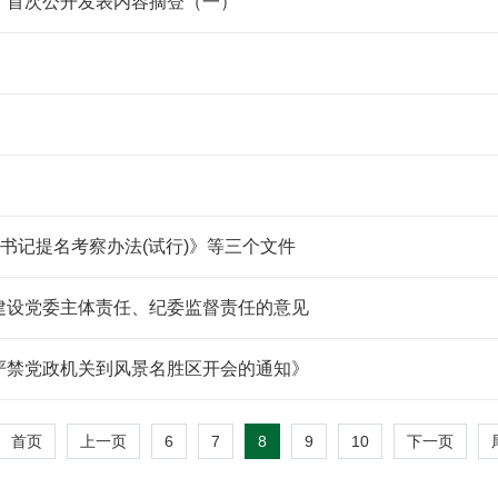
》首次公开发表内容摘登（一）
》
书记提名考察办法(试行)》等三个文件
建设党委主体责任、纪委监督责任的意见
严禁党政机关到风景名胜区开会的通知》
6
7
8
9
10
首页
上一页
下一页