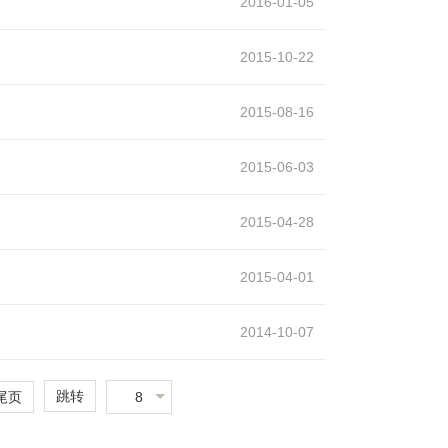
2016-01-05
2015-10-22
2015-08-16
2015-06-03
2015-04-28
2015-04-01
2014-10-07
跳转
8
尾页