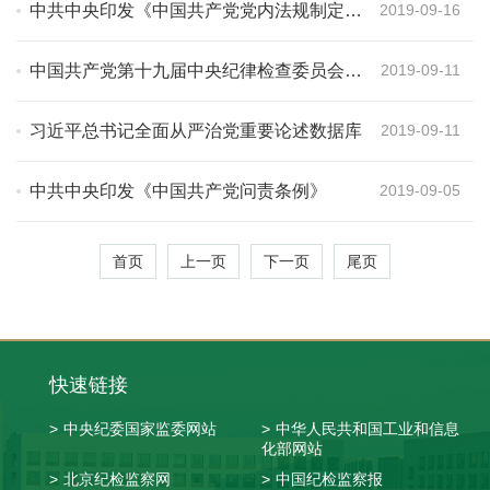
中共中央印发《中国共产党党内法规制定条
2019-09-16
例》及《中国共产党党内法规和规范性文件
备案审查规定》、《中国共产党党内法规执
中国共产党第十九届中央纪律检查委员会第
2019-09-11
行责任制规定（试行）》
三次全体会议公报
习近平总书记全面从严治党重要论述数据库
2019-09-11
中共中央印发《中国共产党问责条例》
2019-09-05
首页
上一页
下一页
尾页
快速链接
>
中央纪委国家监委网站
>
中华人民共和国工业和信息
化部网站
>
北京纪检监察网
>
中国纪检监察报