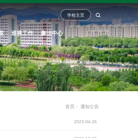
学校主页
度
巡视工作
廉洁中心
首页
-
通知公告
2023-04-26