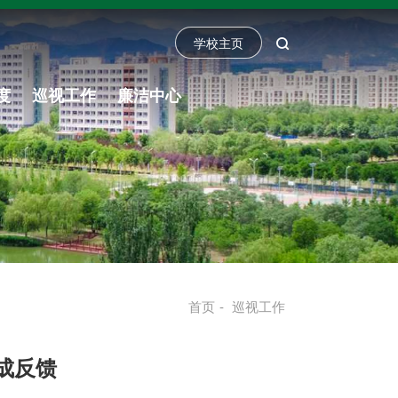
学校主页
度
巡视工作
廉洁中心
首页
-
巡视工作
成反馈