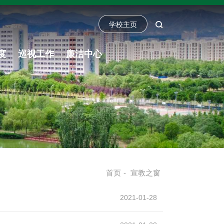
学校主页
度
巡视工作
廉洁中心
首页
-
宣教之窗
2021-01-28