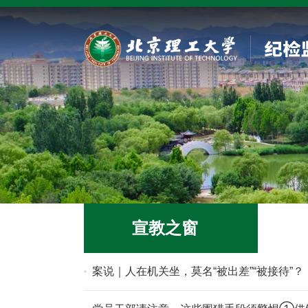
宣教之窗
案说｜人在机关坐，莫名“被出差”“被接待”？