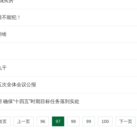
钱买房
错不能犯！
些啥
么干
五次全体会议公报
 确保“十四五”时期目标任务落到实处
96
97
98
99
100
首页
上一页
下一页