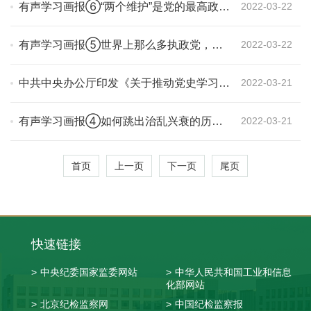
有声学习画报⑥“两个维护”是党的最高政治
2022-03-22
原则和根本政治规矩
有声学习画报⑤世界上那么多执政党，有
2022-03-22
几个敢像我们党这样大规模、大力度、坚持
不懈反腐败
中共中央办公厅印发《关于推动党史学习教
2022-03-21
育常态化长效化的意见》
有声学习画报④如何跳出治乱兴衰的历史
2022-03-21
周期率
首页
上一页
下一页
尾页
快速链接
>
中央纪委国家监委网站
>
中华人民共和国工业和信息
化部网站
>
北京纪检监察网
>
中国纪检监察报