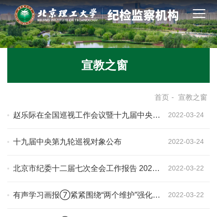
宣教之窗
首页
-
宣教之窗
赵乐际在全国巡视工作会议暨十九届中央第
2022-03-24
九轮巡视动员部署会上强调深化新时代巡视
工作规律性认识 高质量完成巡视全覆盖任
十九届中央第九轮巡视对象公布
2022-03-24
务
北京市纪委十二届七次全会工作报告 2022
2022-03-22
年做好六方面工作
有声学习画报⑦紧紧围绕“两个维护”强化政
2022-03-22
治监督