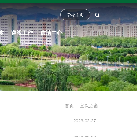
学校主页
度
巡视工作
廉洁中心
首页
-
宣教之窗
2023-02-27