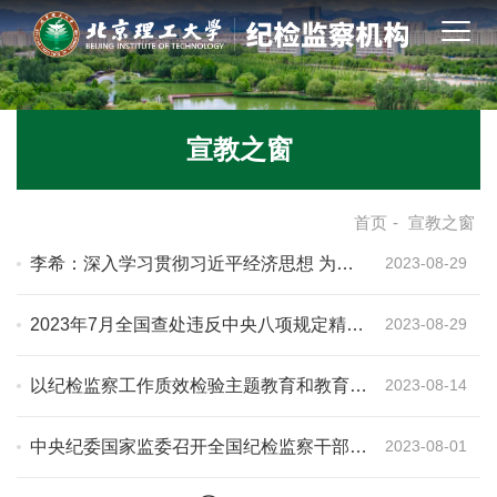
宣教之窗
首页
-
宣教之窗
李希：深入学习贯彻习近平经济思想 为经
2023-08-29
济社会高质量发展提供有力保障
2023年7月全国查处违反中央八项规定精神
2023-08-29
问题8157起
以纪检监察工作质效检验主题教育和教育整
2023-08-14
顿成效
中央纪委国家监委召开全国纪检监察干部队
2023-08-01
伍教育整顿检视整治工作推进会 刘金国出