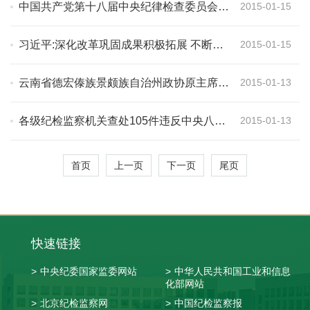
中国共产党第十八届中央纪律检查委员会第
2015-01-15
五次全体会议公报
习近平:深化改革巩固成果积极拓展 不断把
2015-01-15
反腐败斗争引向深入
云南省德宏傣族景颇族自治州政协原主席、
2015-01-13
党组书记杨跃国违纪违法案件剖析
各级纪检监察机关查处105件违反中央八项
2015-01-13
规定精神典型案件
首页
上一页
下一页
尾页
快速链接
>
中央纪委国家监委网站
>
中华人民共和国工业和信息
化部网站
>
北京纪检监察网
>
中国纪检监察报