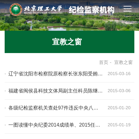
宣教之窗
首页
-
宣教之窗
辽宁省沈阳市检察院原检察长张东阳受贿案
2015-03-16
剖析
福建省闽侯县科技文体局副主任科员陈继强
2015-03-06
等6名干部因收受礼金被处分
各级纪检监察机关查处97件违反中央八项
2015-01-20
规定精神典型案件
一图读懂中央纪委2014成绩单、2015任务
2015-01-19
单