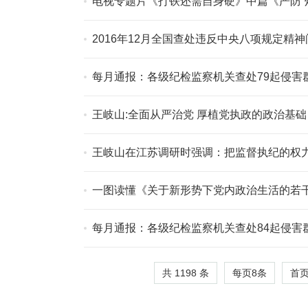
电视专题片《打铁还需自身硬》中篇《严防“
2016年12月全国查处违反中央八项规定精神问
每月通报：各级纪检监察机关查处79起侵害
王岐山:全面从严治党 厚植党执政的政治基础
王岐山在江苏调研时强调：把监督执纪的权
一图读懂《关于新形势下党内政治生活的若
每月通报：各级纪检监察机关查处84起侵害
共 1198 条
每页
8
条
首