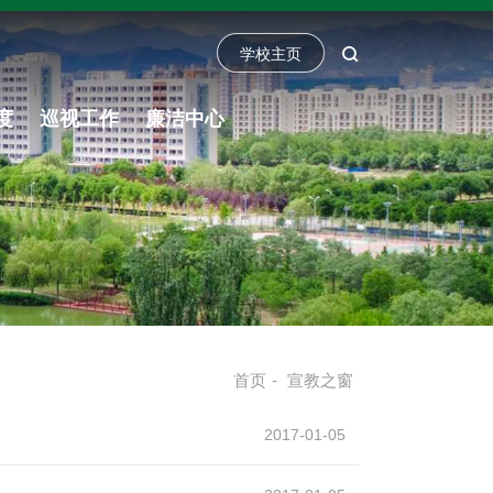
学校主页
度
巡视工作
廉洁中心
首页
-
宣教之窗
2017-01-05