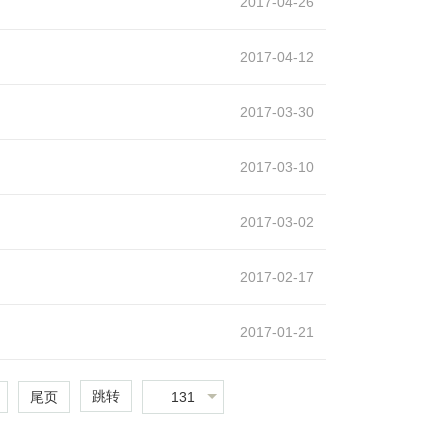
2017-04-26
2017-04-12
2017-03-30
2017-03-10
2017-03-02
2017-02-17
2017-01-21
跳转
131
尾页