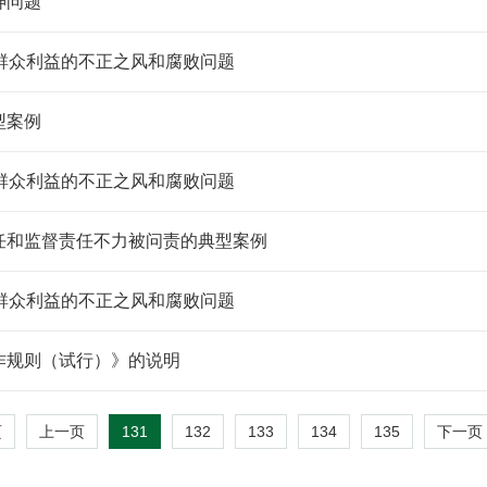
神问题
群众利益的不正之风和腐败问题
型案例
群众利益的不正之风和腐败问题
任和监督责任不力被问责的典型案例
群众利益的不正之风和腐败问题
作规则（试行）》的说明
131
132
133
134
135
页
上一页
下一页