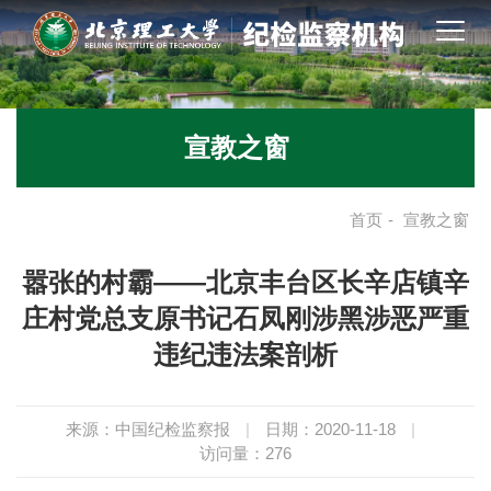
宣教之窗
首页
-
宣教之窗
嚣张的村霸——北京丰台区长辛店镇辛
庄村党总支原书记石凤刚涉黑涉恶严重
违纪违法案剖析
来源：中国纪检监察报
|
日期：2020-11-18
|
访问量：
276