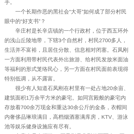
手。
一个长期作恶的黑社会“大哥”如何成了部分村民
眼中的“好支书”？
辛庄村是长辛店镇的一个行政村，位于西五环外
的浅山丘陵地带，下辖3个自然村，村民2700多人，
生活并不富裕，且居住分散、信息相对闭塞。石凤刚
一方面利用带村民代表外出旅游、给村民发放米面油
等福利的形式笼络民心，另一方面在村民面前表现得
特别低调，从不露富。
很少有人知道石凤刚在村里有一处占地20余亩、
建筑面积1万余平方米的豪宅。如同宫殿般的豪宅内
存放着700余万现金和重达30余公斤的金条，衣帽间
内奢侈品琳琅满目，高档烟酒塞满库房，KTV、游泳
池等娱乐健身设施应有尽有。