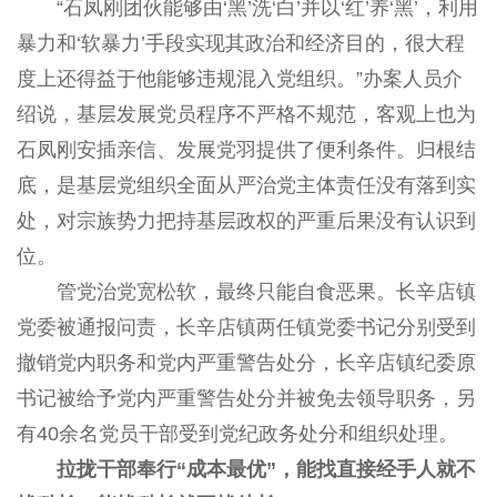
“石凤刚团伙能够由‘黑’洗‘白’并以‘红’养‘黑’，利用
暴力和‘软暴力’手段实现其政治和经济目的，很大程
度上还得益于他能够违规混入党组织。”办案人员介
绍说，基层发展党员程序不严格不规范，客观上也为
石凤刚安插亲信、发展党羽提供了便利条件。归根结
底，是基层党组织全面从严治党主体责任没有落到实
处，对宗族势力把持基层政权的严重后果没有认识到
位。
管党治党宽松软，最终只能自食恶果。长辛店镇
党委被通报问责，长辛店镇两任镇党委书记分别受到
撤销党内职务和党内严重警告处分，长辛店镇纪委原
书记被给予党内严重警告处分并被免去领导职务，另
有40余名党员干部受到党纪政务处分和组织处理。
拉拢干部奉行“成本最优”，能找直接经手人就不