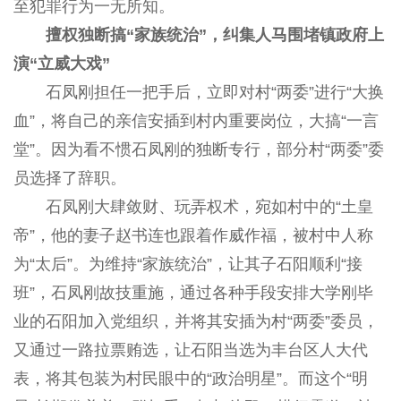
至犯罪行为一无所知。
擅权独断搞“家族统治”，纠集人马围堵镇政府上
演“立威大戏”
石凤刚担任一把手后，立即对村“两委”进行“大换
血”，将自己的亲信安插到村内重要岗位，大搞“一言
堂”。因为看不惯石凤刚的独断专行，部分村“两委”委
员选择了辞职。
石凤刚大肆敛财、玩弄权术，宛如村中的“土皇
帝”，他的妻子赵书连也跟着作威作福，被村中人称
为“太后”。为维持“家族统治”，让其子石阳顺利“接
班”，石凤刚故技重施，通过各种手段安排大学刚毕
业的石阳加入党组织，并将其安插为村“两委”委员，
又通过一路拉票贿选，让石阳当选为丰台区人大代
表，将其包装为村民眼中的“政治明星”。而这个“明