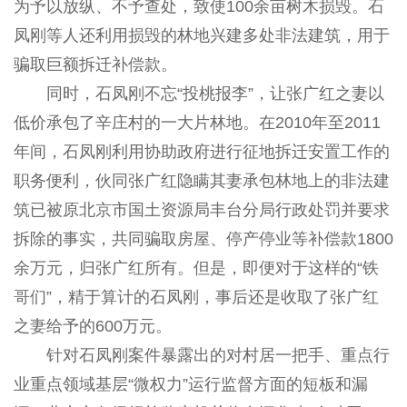
为予以放纵、不予查处，致使100余亩树木损毁。石
凤刚等人还利用损毁的林地兴建多处非法建筑，用于
骗取巨额拆迁补偿款。
同时，石凤刚不忘“投桃报李”，让张广红之妻以
低价承包了辛庄村的一大片林地。在2010年至2011
年间，石凤刚利用协助政府进行征地拆迁安置工作的
职务便利，伙同张广红隐瞒其妻承包林地上的非法建
筑已被原北京市国土资源局丰台分局行政处罚并要求
拆除的事实，共同骗取房屋、停产停业等补偿款1800
余万元，归张广红所有。但是，即便对于这样的“铁
哥们”，精于算计的石凤刚，事后还是收取了张广红
之妻给予的600万元。
针对石凤刚案件暴露出的对村居一把手、重点行
业重点领域基层“微权力”运行监督方面的短板和漏