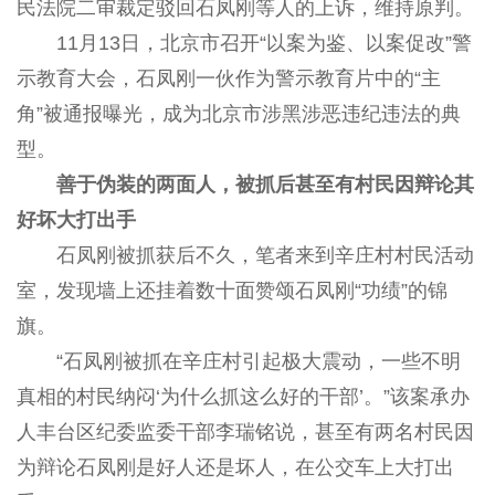
民法院二审裁定驳回石凤刚等人的上诉，维持原判。
11月13日，北京市召开“以案为鉴、以案促改”警
示教育大会，石凤刚一伙作为警示教育片中的“主
角”被通报曝光，成为北京市涉黑涉恶违纪违法的典
型。
善于伪装的两面人，被抓后甚至有村民因辩论其
好坏大打出手
石凤刚被抓获后不久，笔者来到辛庄村村民活动
室，发现墙上还挂着数十面赞颂石凤刚“功绩”的锦
旗。
“石凤刚被抓在辛庄村引起极大震动，一些不明
真相的村民纳闷‘为什么抓这么好的干部’。”该案承办
人丰台区纪委监委干部李瑞铭说，甚至有两名村民因
为辩论石凤刚是好人还是坏人，在公交车上大打出