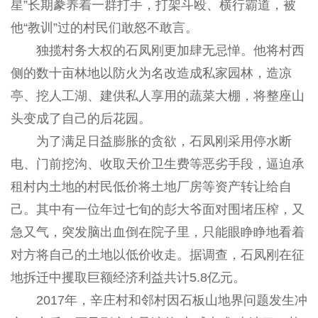
星”长期豢养着一群打手，打架斗殴、横行霸道，被
他“教训”过的村民们敢怒不敢言。
独揽村务大权的石凤刚更加肆无忌惮。他将村西
侧的数十亩林地以防火为名改造成私家园林，造凉
亭、挖人工湖、建供私人享用的蔬菜大棚，将整座山
头变成了自己的后花园。
为了满足日益膨胀的贪欲，石凤刚采用停水断
电、门前挖沟、收取天价卫生费等恶劣手段，逼迫承
租村内土地的村民低价将土地厂房等资产转让给自
己。其中有一位年过七旬的彭大爷面对围堵压榨，又
急又气，突发脑出血倒在院子里，只能眼睁睁地看着
对方将自己的土地以低价收走。据调查，石凤刚在征
地拆迁中攫取巨额经济利益共计5.8亿元。
2017年，辛庄村和邻村因石板山地界问题发生冲