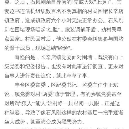
突。之后，石凤刚亲自导演的“立威大戏”上演了。其
妻赵书连借机组织数百名不明真相的村民围堵长辛店
镇政府，造成镇政府六个小时无法正常办公。石凤刚
则在围堵现场唱起“红脸”，假装调解矛盾，劝村民早
点回家。村民回村后，他公然在村委会纠集参与围堵
的骨干成员，现场总结“经验”。
奇怪的是，长辛店镇党委面对围堵，既没有向上
级党委和纪委报告，也没有对此事进行彻查，更未对
当事人进行责任追究，就此草草了事。
丰台区委常委，区纪委书记、监委主任李正斌
说，镇党委对村“两委”疏于管理，有的乡镇党委甚至
对所谓“狠人”“能人”治村睁一只眼闭一只眼，正是这
种纵容，导致了像石凤刚这样的农村基层一把手逐渐
坐大成势，甚至演变成为黑恶势力。