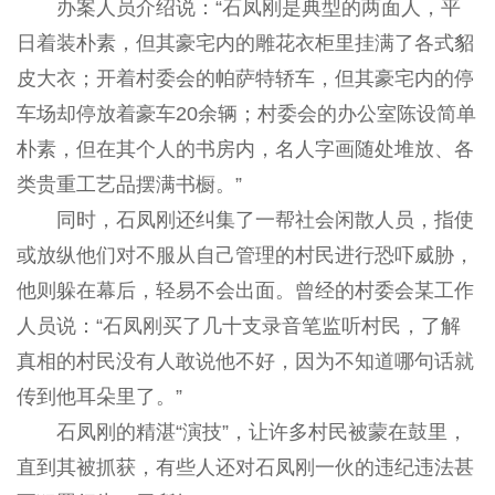
办案人员介绍说：“石凤刚是典型的两面人，平
日着装朴素，但其豪宅内的雕花衣柜里挂满了各式貂
皮大衣；开着村委会的帕萨特轿车，但其豪宅内的停
车场却停放着豪车20余辆；村委会的办公室陈设简单
朴素，但在其个人的书房内，名人字画随处堆放、各
类贵重工艺品摆满书橱。”
同时，石凤刚还纠集了一帮社会闲散人员，指使
或放纵他们对不服从自己管理的村民进行恐吓威胁，
他则躲在幕后，轻易不会出面。曾经的村委会某工作
人员说：“石凤刚买了几十支录音笔监听村民，了解
真相的村民没有人敢说他不好，因为不知道哪句话就
传到他耳朵里了。”
石凤刚的精湛“演技”，让许多村民被蒙在鼓里，
直到其被抓获，有些人还对石凤刚一伙的违纪违法甚