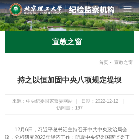
宣教之窗
首页
-
宣教之窗
持之以恒加固中央八项规定堤坝
来源：中央纪委国家监委网站
|
日期：2022-12-12
|
访问量：
197
12月6日，习近平总书记主持召开中共中央政治局会
议，分析研究2023年经济工作；听取中央纪委国家监委工