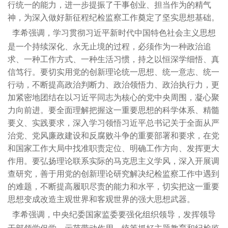
行统一的能力，进一步提振了干事创业、担当作为的精气
神，为深入做好新征程纪检监察工作奠定了坚实思想基础。
李希强调，学习贯彻习近平新时代中国特色社会主义思想
是一个持续深化、永无止境的过程，必须作为一种政治追
求、一种工作方式、一种生活习惯，持之以恒深学细悟、真
信笃行。要切实用党的创新理论统一思想、统一意志、统一
行动，不断提高政治判断力、政治领悟力、政治执行力，更
加紧密地团结在以习近平同志为核心的党中央周围，凝心聚
力向前进。要全面理解把握这一重要思想的科学体系、精髓
要义、实践要求，深入学习领悟习近平总书记关于全面从严
治党、党风廉政建设和反腐败斗争的重要部署和要求，在党
和国家工作大局中找准职责定位、明确工作方向、发挥更大
作用。要弘扬理论联系实际的马克思主义学风，深入开展调
查研究，善于用党的创新理论研究解决纪检监察工作中遇到
的难题，不断提高履职尽责的能力和水平，切实把这一重要
思想变成改造主观世界和客观世界的强大思想武器。
李希强调，中央纪委国家监委要强化组织领导，发挥领导