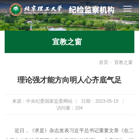
宣教之窗
首页
-
宣教之窗
理论强才能方向明人心齐底气足
来源：中央纪委国家监委网站
|
日期：2023-05-19
|
访问量：
204
近日，《求是》杂志发表习近平总书记重要文章《在二