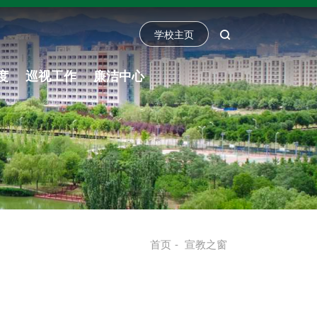
学校主页
度
巡视工作
廉洁中心
首页
-
宣教之窗