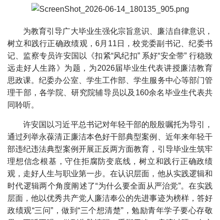
为教育引导广大毕业生强化宗旨意识、廉洁自律意识，
树立和践行正确政绩观，6月11日，校党委副书记、纪委书
记、监察专员许安国以《扣紧“风纪扣” 系好“安全带” 行稳致
远走好人生路》为题，为2026届毕业生代表讲授廉洁教育
思政课。纪委办公室、学生工作部、学生服务中心等部门管
理干部，各学院、研究院辅导员以及160余名毕业生代表共
同聆听。
许安国以习近平总书记对年轻干部的殷殷嘱托为导引，
通过列举永葆清正廉洁本色好干部典型案例、近年来年轻干
部违纪违法典型案例开展正反两方面教育，引导毕业生筑牢
理想信念根基，守住拒腐防变底线，树立和践行正确政绩
观，走好人生与职业第一步。在认识层面，他从实践逻辑和
时代逻辑两个角度阐述了“为什么要全面从严治党”。在实践
层面，他以优秀共产党人廉洁奉公的先进事迹为榜样，答好
政绩观“三问”，做到“三个想清楚”，勉励青年学子要心存敬