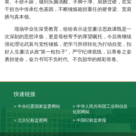
畏、不骄不躁，做到头脑清醒、手脚干净、肩膀过硬，在实
干担当中传承红色基因，不断锤炼能担重任的硬脊梁、宽肩
膀与真本领。
现场毕业生深受教育，纷纷表示这堂廉洁思政课既是一
次深刻的思想淬炼，更是母校寄予的厚望嘱托，今后将继续
强化理论武装与党性锤炼，把学习所得转化为行动自觉，扣
好人生廉洁从政“第一粒扣子”，严守纪律底线，以青春之姿
勇担使命，奋力书写不负时代、不负韶华的精彩答卷。
快速链接
>
中央纪委国家监委网站
>
中华人民共和国工业和信息
化部网站
>
北京纪检监察网
>
中国纪检监察报