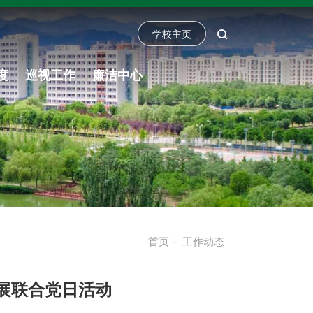
学校主页
度
巡视工作
廉洁中心
首页
-
工作动态
展联合党日活动