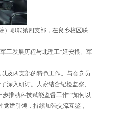
究院）职能第四支部，在良乡校区联
民军工发展历程
与北理工
“延安根、军
况
以及两
支部
的
特色工作
。与会党员
行
了
深入研讨。大家结合
纪检监察、
一步推动科技赋能监督工作”“如何
以
过党建引领，
持续加强交流互鉴
，