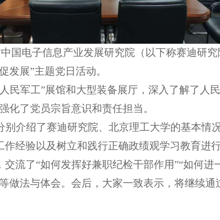
部与中国电子信息产业发展研究院（以下称赛迪研
促发展”主题党日活动。
人民军工
”
展馆和大型装备展厅，深入了解
了
人
强化了党员宗旨意识和责任担当。
分别介绍了赛迪研究院
、北京理工大学
的
基本情
工作经验以及
树立和践行正确政绩观学习教育进
，交流了
“如何发挥好兼职纪检干部作用”“如何进
”等做法与体会。会后
，
大家
一致表示
，将继续通
。