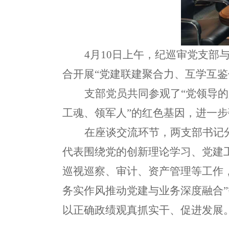
4月10日上午，纪巡审党支
合开展“党建联建聚合力、互学互鉴
支部
党员共同参观了
“
党领导的
工魂、领军人”的红色基因
，进一步
在座谈交流环节，
两
支部书记
代表
围绕党的创新理论学习、党建
巡视巡察、审计、资产
管理
等
工作
务实作风推动党建与业务深度融合
以正确政绩观真抓实干
、
促进发展