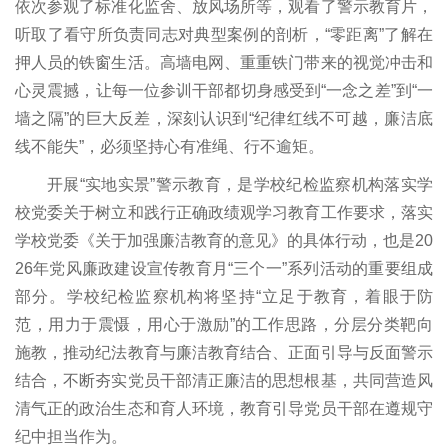
依次参观了标准化监舍、放风场所等，观看了警示教育片，
听取了看守所负责同志对典型案例的剖析，“零距离”了解在
押人员的铁窗生活。高墙电网、重重铁门带来的视觉冲击和
心灵震撼，让每一位参训干部都切身感受到“一念之差”到“一
墙之隔”的巨大反差，深刻认识到“纪律红线不可越，廉洁底
线不能失”，必须坚持心有准绳、行不逾矩。
开展“实地实景”警示教育，是学校纪检监察机构落实学
校党委关于树立和践行正确政绩观学习教育工作要求，落实
学校党委《关于加强廉洁教育的意见》的具体行动，也是20
26年党风廉政建设宣传教育月“三个一”系列活动的重要组成
部分。学校纪检监察机构将坚持“立足于教育，着眼于防
范，用力于震慑，用心于激励”的工作思路，分层分类靶向
施教，推动纪法教育与廉洁教育结合、正面引导与反面警示
结合，不断夯实党员干部清正廉洁的思想根基，共同营造风
清气正的政治生态和育人环境，教育引导党员干部在遵规守
纪中担当作为。