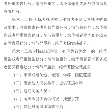
者严重警告处分；情节严重的，给予撤销党内职务或者留党
察看处分。
第六十二条 干扰巡视巡察工作或者不落实巡视巡察整
改要求，对直接责任者和领导责任者，情节较轻的，给予警
告或者严重警告处分；情节较重的，给予撤销党内职务或者
留党察看处分；情节严重的，给予开除党籍处分。
第六十三条 对抗组织审查，有下列行为之一的，给予
警告或者严重警告处分；情节较重的，给予撤销党内职务或
者留党察看处分；情节严重的，给予开除党籍处分：
（一）串供或者伪造、销毁、转移、隐匿证据；
（二）阻止他人揭发检举、提供证据材料；
（三）包庇同案人员；
（四）向组织提供虚假情况，掩盖事实；
（五）其他对抗组织审查行为。