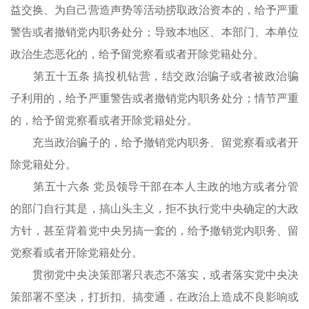
益交换、为自己营造声势等活动捞取政治资本的，给予严重
警告或者撤销党内职务处分；导致本地区、本部门、本单位
政治生态恶化的，给予留党察看或者开除党籍处分。
第五十五条 搞投机钻营，结交政治骗子或者被政治骗
子利用的，给予严重警告或者撤销党内职务处分；情节严重
的，给予留党察看或者开除党籍处分。
充当政治骗子的，给予撤销党内职务、留党察看或者开
除党籍处分。
第五十六条 党员领导干部在本人主政的地方或者分管
的部门自行其是，搞山头主义，拒不执行党中央确定的大政
方针，甚至背着党中央另搞一套的，给予撤销党内职务、留
党察看或者开除党籍处分。
贯彻党中央决策部署只表态不落实，或者落实党中央决
策部署不坚决，打折扣、搞变通，在政治上造成不良影响或