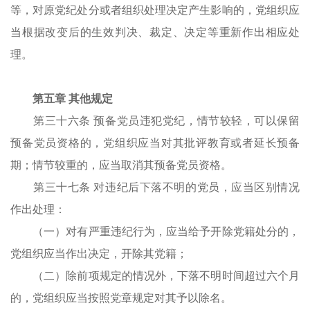
等，对原党纪处分或者组织处理决定产生影响的，党组织应
当根据改变后的生效判决、裁定、决定等重新作出相应处
理。
第五章 其他规定
第三十六条 预备党员违犯党纪，情节较轻，可以保留
预备党员资格的，党组织应当对其批评教育或者延长预备
期；情节较重的，应当取消其预备党员资格。
第三十七条 对违纪后下落不明的党员，应当区别情况
作出处理：
（一）对有严重违纪行为，应当给予开除党籍处分的，
党组织应当作出决定，开除其党籍；
（二）除前项规定的情况外，下落不明时间超过六个月
的，党组织应当按照党章规定对其予以除名。