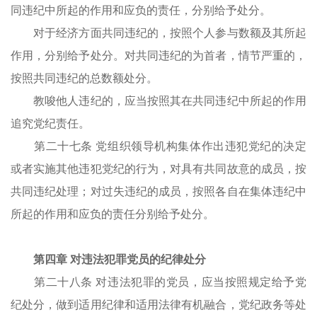
同违纪中所起的作用和应负的责任，分别给予处分。
对于经济方面共同违纪的，按照个人参与数额及其所起
作用，分别给予处分。对共同违纪的为首者，情节严重的，
按照共同违纪的总数额处分。
教唆他人违纪的，应当按照其在共同违纪中所起的作用
追究党纪责任。
第二十七条 党组织领导机构集体作出违犯党纪的决定
或者实施其他违犯党纪的行为，对具有共同故意的成员，按
共同违纪处理；对过失违纪的成员，按照各自在集体违纪中
所起的作用和应负的责任分别给予处分。
第四章 对违法犯罪党员的纪律处分
第二十八条 对违法犯罪的党员，应当按照规定给予党
纪处分，做到适用纪律和适用法律有机融合，党纪政务等处