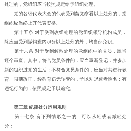
处理的，党组织应当按照规定给予组织处理。
党的各级代表大会的代表受到留党察看以上处分的，党
组织应当终止其代表资格。
第十五条 对于受到改组处理的党组织领导机构成员，
除应当受到撤销党内职务以上处分的外，均自然免职。
第十六条 对于受到解散处理的党组织中的党员，应当
逐个审查。其中，符合党员条件的，应当重新登记，并参加
新的组织过党的生活；不符合党员条件的，应当对其进行教
育、限期改正，经教育仍无转变的，予以劝退或者除名；有
违纪行为的，依照规定予以追究。
第三章 纪律处分运用规则
第十七条 有下列情形之一的，可以从轻或者减轻处
分：