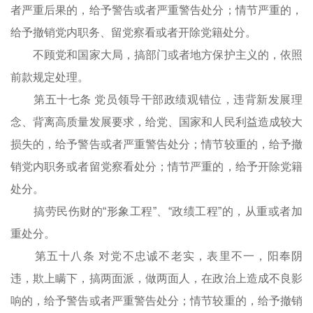
者严重后果的，给予警告或者严重警告处分；情节严重的，
给予撤销党内职务、留党察看或者开除党籍处分。
不顾党和国家大局，搞部门或者地方保护主义的，依照
前款规定处理。
第五十七条 党员领导干部政绩观错位，违背新发展理
念、背离高质量发展要求，给党、国家和人民利益造成较大
损失的，给予警告或者严重警告处分；情节较重的，给予撤
销党内职务或者留党察看处分；情节严重的，给予开除党籍
处分。
搞劳民伤财的“形象工程”、“政绩工程”的，从重或者加
重处分。
第五十八条 对党不忠诚不老实，表里不一，阳奉阴
违，欺上瞒下，搞两面派，做两面人，在政治上造成不良影
响的，给予警告或者严重警告处分；情节较重的，给予撤销