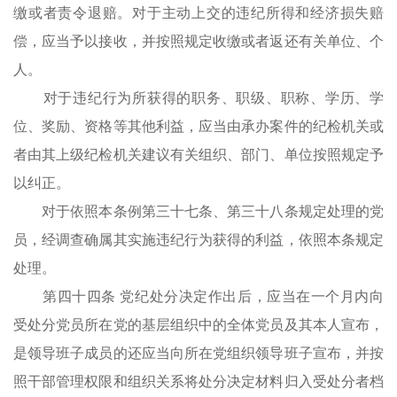
缴或者责令退赔。对于主动上交的违纪所得和经济损失赔
偿，应当予以接收，并按照规定收缴或者返还有关单位、个
人。
对于违纪行为所获得的职务、职级、职称、学历、学
位、奖励、资格等其他利益，应当由承办案件的纪检机关或
者由其上级纪检机关建议有关组织、部门、单位按照规定予
以纠正。
对于依照本条例第三十七条、第三十八条规定处理的党
员，经调查确属其实施违纪行为获得的利益，依照本条规定
处理。
第四十四条 党纪处分决定作出后，应当在一个月内向
受处分党员所在党的基层组织中的全体党员及其本人宣布，
是领导班子成员的还应当向所在党组织领导班子宣布，并按
照干部管理权限和组织关系将处分决定材料归入受处分者档