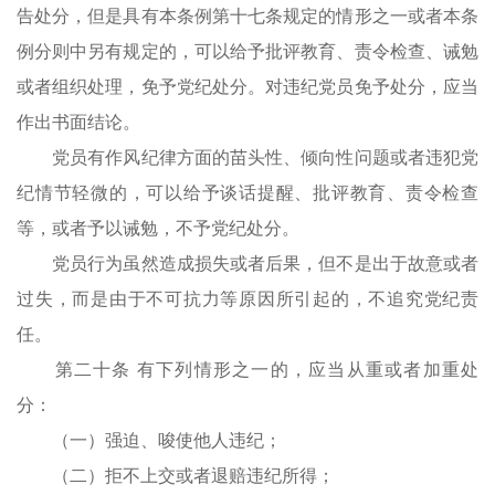
告处分，但是具有本条例第十七条规定的情形之一或者本条
例分则中另有规定的，可以给予批评教育、责令检查、诫勉
或者组织处理，免予党纪处分。对违纪党员免予处分，应当
作出书面结论。
党员有作风纪律方面的苗头性、倾向性问题或者违犯党
纪情节轻微的，可以给予谈话提醒、批评教育、责令检查
等，或者予以诫勉，不予党纪处分。
党员行为虽然造成损失或者后果，但不是出于故意或者
过失，而是由于不可抗力等原因所引起的，不追究党纪责
任。
第二十条 有下列情形之一的，应当从重或者加重处
分：
（一）强迫、唆使他人违纪；
（二）拒不上交或者退赔违纪所得；