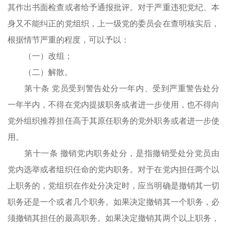
其作出书面检查或者给予通报批评。对于严重违犯党纪、本
身又不能纠正的党组织，上一级党的委员会在查明核实后，
根据情节严重的程度，可以予以：
（一）改组；
（二）解散。
第十条 党员受到警告处分一年内、受到严重警告处分
一年半内，不得在党内提拔职务或者进一步使用，也不得向
党外组织推荐担任高于其原任职务的党外职务或者进一步使
用。
第十一条 撤销党内职务处分，是指撤销受处分党员由
党内选举或者组织任命的党内职务。对于在党内担任两个以
上职务的，党组织在作处分决定时，应当明确是撤销其一切
职务还是一个或者几个职务。如果决定撤销其一个职务，必
须撤销其担任的最高职务。如果决定撤销其两个以上职务，