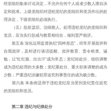
经党组织集体讨论决定，不允许任何个人或者少数人擅自决
定和批准。上级党组织对违犯党纪的党组织和党员作出的处
理决定，下级党组织必须执行。
（五）惩前毖后、治病救人。处理违犯党纪的党组织和
党员，应当实行惩戒与教育相结合，做到宽严相济。
第五条 深化运用监督执纪“四种形态”，经常开展批评和
自我批评，及时进行谈话提醒、批评教育、责令检查、诫
勉，让“红红脸、出出汗”成为常态；党纪轻处分、组织调整
成为违纪处理的大多数；党纪重处分、重大职务调整的成为
少数；严重违纪涉嫌犯罪追究刑事责任的成为极少数。
第六条 本条例适用于违犯党纪应当受到党纪责任追究
的党组织和党员。
第二章 违纪与纪律处分