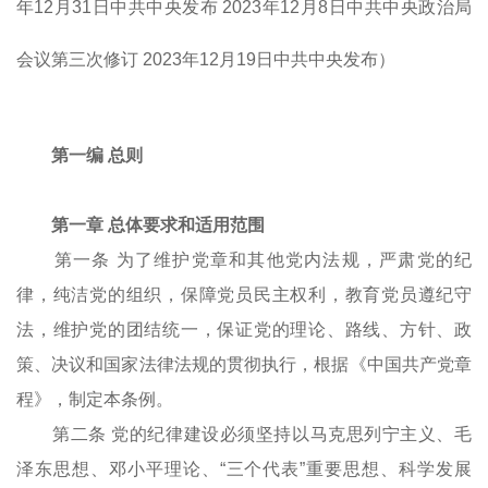
年12月31日中共中央发布 2023年12月8日中共中央政治局
会议第三次修订 2023年12月19日中共中央发布）
第一编 总则
第一章 总体要求和适用范围
第一条 为了维护党章和其他党内法规，严肃党的纪
律，纯洁党的组织，保障党员民主权利，教育党员遵纪守
法，维护党的团结统一，保证党的理论、路线、方针、政
策、决议和国家法律法规的贯彻执行，根据《中国共产党章
程》，制定本条例。
第二条 党的纪律建设必须坚持以马克思列宁主义、毛
泽东思想、邓小平理论、“三个代表”重要思想、科学发展