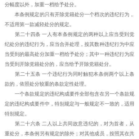
分幅度以外，加重一档给予处分。
本条例规定的只有开除党籍处分一个档次的违纪行为，
不适用第一款减轻处分的规定。
第二十四条 一人有本条例规定的两种以上应当受到党
纪处分的违纪行为，应当合并处理，按其数种违纪行为中应
当受到的最高处分加重一档给予处分；其中一种违纪行为应
当受到开除党籍处分的，应当给予开除党籍处分。
第二十五条 一个违纪行为同时触犯本条例两个以上条
款的，依照处分较重的条款定性处理。
一个条款规定的违纪构成要件全部包含在另一个条款规
定的违纪构成要件中，特别规定与一般规定不一致的，适用
特别规定。
第二十六条 二人以上共同故意违纪的，对为首者，从
重处分，本条例另有规定的除外；对其他成员，按照其在共