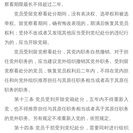
察看期限最长不得超过二年。
党员受留党察看处分期间，没有表决权、选举权和被选
举权。留党察看期间，确有悔改表现的，期满后恢复其党员
权利；坚持不改或者又发现其他应当受到党纪处分的违纪行
为的，应当开除党籍。
党员受到留党察看处分，其党内职务自然撤销。对于担
任党外职务的，应当建议党外组织撤销其党外职务。受到留
党察看处分的党员，恢复党员权利后二年内，不得在党内担
任和向党外组织推荐担任与其原任职务相当或者高于其原任
职务的职务。
第十三条 党员受到开除党籍处分，五年内不得重新入
党，也不得推荐担任与其原任职务相当或者高于其原任职务
的党外职务。另有规定不准重新入党的，依照规定。
第十四条 党员干部受到党纪处分，需要同时进行组织