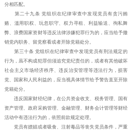
分相匹配。
第二十九条 党组织在纪律审查中发现党员有贪污贿
赂、滥用职权、玩忽职守、权力寻租、利益输送、徇私舞
弊、浪费国家资财等违反法律涉嫌犯罪行为的，应当给予撤
销党内职务、留党察看或者开除党籍处分。
第三十条 党组织在纪律审查中发现党员有刑法规定的
行为，虽不构成犯罪但须追究党纪责任的，或者有其他破坏
社会主义市场经济秩序、违反治安管理等违法行为，损害
党、国家和人民利益的，应当视具体情节给予警告直至开除
党籍处分。
违反国家财经纪律，在公共资金收支、税务管理、国有
资产管理、政府采购管理、金融管理、财务会计管理等财经
活动中有违法行为的，依照前款规定处理。
党员有嫖娼或者吸食、注射毒品等丧失党员条件，严重