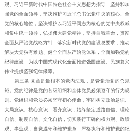
观、习近平新时代中国特色社会主义思想为指导，坚持和加
强党的全面领导，坚决维护习近平总书记党中央的核心、全
党的核心地位，坚决维护以习近平同志为核心的党中央权威
和集中统一领导，弘扬伟大建党精神，坚持自我革命，贯彻
全面从严治党战略方针，落实新时代党的建设总要求，推动
解决大党独有难题、健全全面从严治党体系，全面加强党的
纪律建设，为以中国式现代化全面推进强国建设、民族复兴
伟业提供坚强纪律保障。
第三条 党章是最根本的党内法规，是管党治党的总规
矩。党的纪律是党的各级组织和全体党员必须遵守的行为规
则。党组织和党员必须坚守初心使命，牢固树立政治意识、
大局意识、核心意识、看齐意识，始终坚定道路自信、理论
自信、制度自信、文化自信，切实践行正确的权力观、政绩
观、事业观，自觉遵守和维护党章，严格执行和维护党的纪