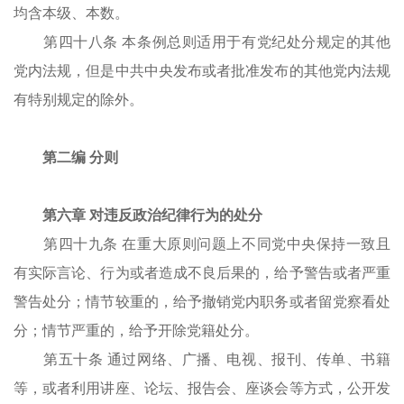
均含本级、本数。
第四十八条 本条例总则适用于有党纪处分规定的其他
党内法规，但是中共中央发布或者批准发布的其他党内法规
有特别规定的除外。
第二编 分则
第六章 对违反政治纪律行为的处分
第四十九条 在重大原则问题上不同党中央保持一致且
有实际言论、行为或者造成不良后果的，给予警告或者严重
警告处分；情节较重的，给予撤销党内职务或者留党察看处
分；情节严重的，给予开除党籍处分。
第五十条 通过网络、广播、电视、报刊、传单、书籍
等，或者利用讲座、论坛、报告会、座谈会等方式，公开发